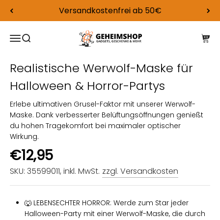
Zum Inhalt springen
Versandkostenfrei ab 50€
Geheimshop.de: Gadgets, Geschenke u
Navigationsmenü öffnen
Suche öffnen
Ware
Realistische Werwolf-Maske für
Halloween & Horror-Partys
Erlebe ultimativen Grusel-Faktor mit unserer Werwolf-
Maske. Dank verbesserter Belüftungsöffnungen genießt
du hohen Tragekomfort bei maximaler optischer
Wirkung.
Angebot
€12,95
SKU: 35599011
, inkl. MwSt.
zzgl. Versandkosten
🐺 LEBENSECHTER HORROR: Werde zum Star jeder
Halloween-Party mit einer Werwolf-Maske, die durch