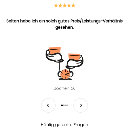
Selten habe ich ein solch gutes Preis/Leistungs-Verhältnis
gesehen.
Jochen G.
Zurück
Vor
Gehe zu Element 1
Gehe zu Element 2
Gehe zu Element 3
Gehe zu Element 4
Häufig gestellte Fragen