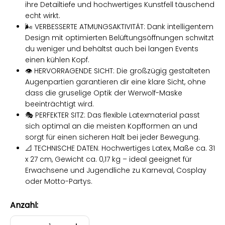
ihre Detailtiefe und hochwertiges Kunstfell täuschend
echt wirkt.
🌬️ VERBESSERTE ATMUNGSAKTIVITÄT: Dank intelligentem
Design mit optimierten Belüftungsöffnungen schwitzt
du weniger und behältst auch bei langen Events
einen kühlen Kopf.
👁️ HERVORRAGENDE SICHT: Die großzügig gestalteten
Augenpartien garantieren dir eine klare Sicht, ohne
dass die gruselige Optik der Werwolf-Maske
beeinträchtigt wird.
🎭 PERFEKTER SITZ: Das flexible Latexmaterial passt
sich optimal an die meisten Kopfformen an und
sorgt für einen sicheren Halt bei jeder Bewegung.
📐 TECHNISCHE DATEN: Hochwertiges Latex, Maße ca. 31
x 27 cm, Gewicht ca. 0,17 kg – ideal geeignet für
Erwachsene und Jugendliche zu Karneval, Cosplay
oder Motto-Partys.
Anzahl: