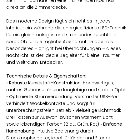
Sie im Handumdrehen einen funkelnden Kosmos
direkt an die Zimmerdecke.
Das moderne Design fügt sich nahtlos in jedes
Interieur ein, während die energieeffiziente LED-Technik
für ein gleichmäßiges und strahlendes Leuchtbild
sorgt. Ob für die tägliche Abendroutine oder als
besonderes Highlight bei Übernachtungen – dieses
Nachtlicht ist der ideale Begleiter für kleine Träumer
und Weltraum-Entdecker.
Technische Details & Eigenschaften:
•
Robuste Kunststoff-Konstruktion:
Hochwertiges,
mattes Gehäuse für eine langlebige und stabile Optik
•
Optimierte Stromverbindung:
Verstärkter USB-Port
verhindert Wackelkontakte und sorgt für
unterbrechungsfreien Betrieb •
Vielseitige Lichtmodi:
Drei Tasten zur Auswahl zwischen warmem Licht
sowie lebendigen Farben (Blau, Grün, Rot) •
Einfache
Handhabung:
Intuitive Bedienung durch
Druckknopfschalter, ideal für Kinder und Eltern •