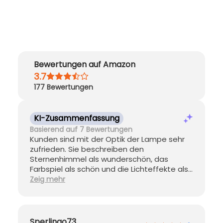
Bewertungen auf Amazon
3.7
177
Bewertungen
KI-Zusammenfassung
Basierend auf 7 Bewertungen
Kunden sind mit der Optik der Lampe sehr
zufrieden. Sie beschreiben den
Sternenhimmel als wunderschön, das
Farbspiel als schön und die Lichteffekte als
entspannend. Allerdings gibt es viele
Zeig mehr
negative Kommentare zur Lautstärke und
zur Drehung. Einige berichten, dass die
Lampe beim Drehen zu laut ist und sich
nicht mehr dreht. Andere empfinden die
Sperlingo73