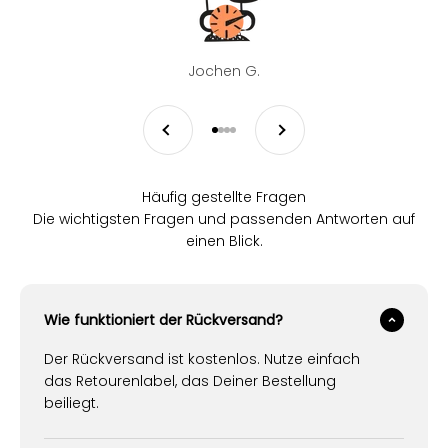
Jochen G.
Zurück
Vor
Gehe zu Element 1
Gehe zu Element 2
Gehe zu Element 3
Gehe zu Element 4
Häufig gestellte Fragen
Die wichtigsten Fragen und passenden Antworten auf
einen Blick.
Wie funktioniert der Rückversand?
Der Rückversand ist kostenlos. Nutze einfach
das Retourenlabel, das Deiner Bestellung
beiliegt.