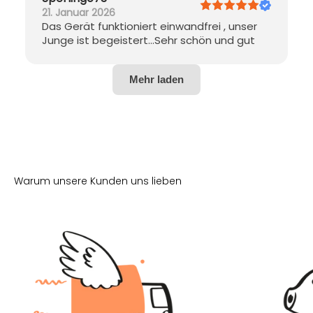
Drehung als zu schnell und sagen, dass das
21. Januar 2026
Nachtlicht ständig stehen bleibt. Die
Das Gerät funktioniert einwandfrei , unser
Meinungen zur Verarbeitung sind gemischt.
Junge ist begeistert...Sehr schön und gut