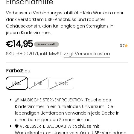
Einschlafhilfe
Verbesserte Verbindungsstabilität - Kein Wackeln mehr
dank verstärktem USB-Anschluss und robuster
Gehäusekonstruktion für langlebigen Sternglanz in
jedem Kinderzimmer.
Angebot
€14,95
Ausverkauft
3.7
SKU: 68002071
, inkl. MwSt.
zzgl. Versandkosten
Farbe:
Blau
Blau
Pink
Violett
🌌 MAGISCHE STERNENPROJEKTION: Tauche das
Kinderzimmer in ein funkelndes Universum. Die
lebendigen Lichtfarben verwandeln jede Decke in
einen beruhigenden Sternenhimmel.
🛡️ VERBESSERTE BAUQUALITÄT: Schluss mit
Wackelkontakten: Unsere verstärkte USB-Verbindung