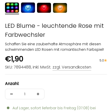
LED Blume - leuchtende Rose mit
Farbwechsler
Schaffen Sie eine zauberhafte Atmosphäre mit diesen
schwimmenden LED Rosen mit romantischen Farbspiel!
Angebot
€1,90
5.0
SKU: 7894488
, inkl. MwSt.
zzgl. Versandkosten
Anzahl:
Auf Lager, sofort lieferbar bis
Freitag (07.08)
bei