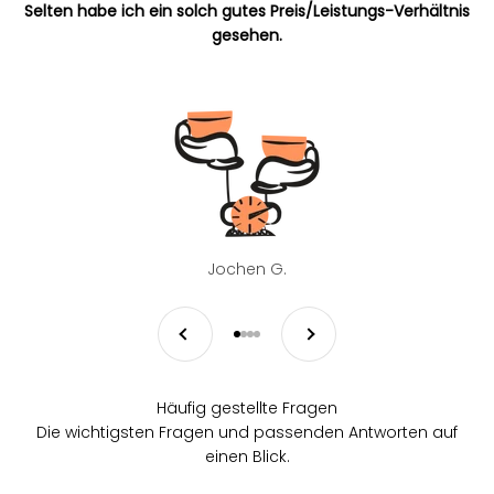
Selten habe ich ein solch gutes Preis/Leistungs-Verhältnis
gesehen.
Jochen G.
Zurück
Vor
Gehe zu Element 1
Gehe zu Element 2
Gehe zu Element 3
Gehe zu Element 4
Häufig gestellte Fragen
Die wichtigsten Fragen und passenden Antworten auf
einen Blick.