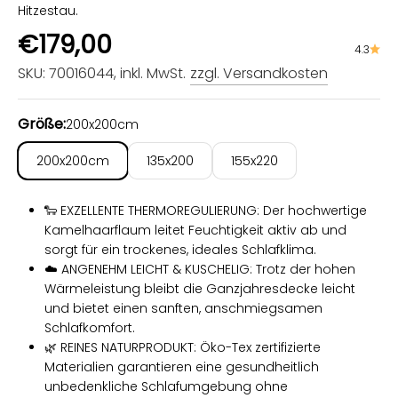
Hitzestau.
Angebot
€179,00
4.3
SKU: 70016044
, inkl. MwSt.
zzgl. Versandkosten
Größe:
200x200cm
200x200cm
135x200
155x220
🐑 EXZELLENTE THERMOREGULIERUNG: Der hochwertige
Kamelhaarflaum leitet Feuchtigkeit aktiv ab und
sorgt für ein trockenes, ideales Schlafklima.
☁️ ANGENEHM LEICHT & KUSCHELIG: Trotz der hohen
Wärmeleistung bleibt die Ganzjahresdecke leicht
und bietet einen sanften, anschmiegsamen
Schlafkomfort.
🌿 REINES NATURPRODUKT: Öko-Tex zertifizierte
Materialien garantieren eine gesundheitlich
unbedenkliche Schlafumgebung ohne