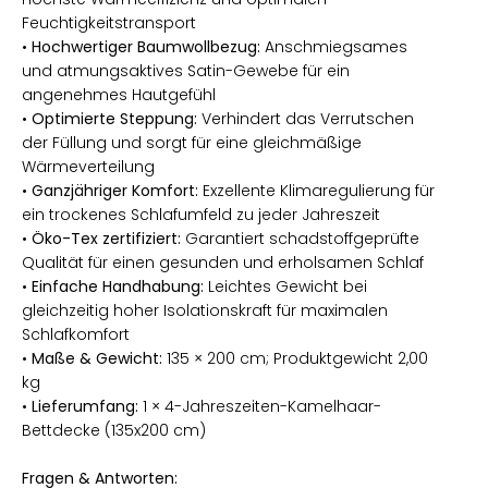
Feuchtigkeitstransport
•
Hochwertiger Baumwollbezug:
Anschmiegsames
und atmungsaktives Satin-Gewebe für ein
angenehmes Hautgefühl
•
Optimierte Steppung:
Verhindert das Verrutschen
der Füllung und sorgt für eine gleichmäßige
Wärmeverteilung
•
Ganzjähriger Komfort:
Exzellente Klimaregulierung für
ein trockenes Schlafumfeld zu jeder Jahreszeit
•
Öko-Tex zertifiziert:
Garantiert schadstoffgeprüfte
Qualität für einen gesunden und erholsamen Schlaf
•
Einfache Handhabung:
Leichtes Gewicht bei
gleichzeitig hoher Isolationskraft für maximalen
Schlafkomfort
•
Maße & Gewicht:
135 × 200 cm; Produktgewicht 2,00
kg
•
Lieferumfang:
1 × 4-Jahreszeiten-Kamelhaar-
Bettdecke (135x200 cm)
Fragen & Antworten: