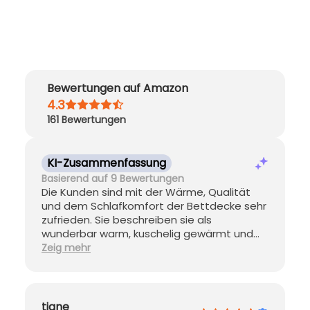
Bewertungen auf Amazon
4.3
161
Bewertungen
KI-Zusammenfassung
Basierend auf 9 Bewertungen
Die Kunden sind mit der Wärme, Qualität
und dem Schlafkomfort der Bettdecke sehr
zufrieden. Sie beschreiben sie als
wunderbar warm, kuschelig gewärmt und
ein tolles Klima. Das Kamelhaar sorgt für ein
Zeig mehr
angenehmes Schlafklima, bei dem man
weder schwitzt noch friert. Das Gewicht
wird als angenehm, leicht und nicht zu
schwer empfunden. Die Kunden loben die
tiane