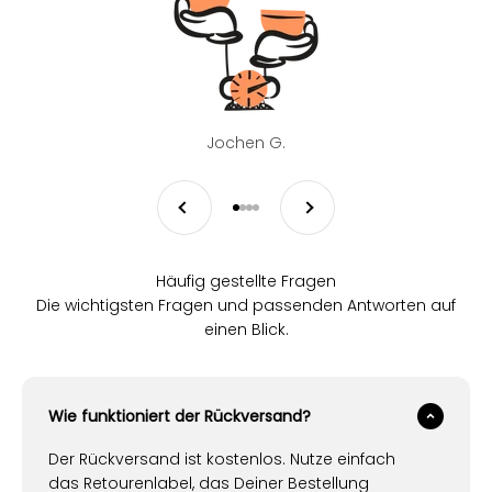
Jochen G.
Zurück
Vor
Gehe zu Element 1
Gehe zu Element 2
Gehe zu Element 3
Gehe zu Element 4
Häufig gestellte Fragen
Die wichtigsten Fragen und passenden Antworten auf
einen Blick.
Wie funktioniert der Rückversand?
Der Rückversand ist kostenlos. Nutze einfach
das Retourenlabel, das Deiner Bestellung