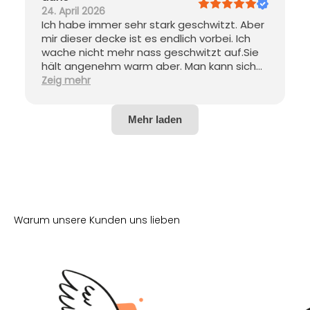
keine Schweißbildung und das gute Preis-
24. April 2026
Leistungs-Verhältnis. Es gibt jedoch
Ich habe immer sehr stark geschwitzt. Aber
gemischte Meinungen zum Geruch und zur
mir dieser decke ist es endlich vorbei. Ich
Weichheit der Decke.
wache nicht mehr nass geschwitzt auf.Sie
hält angenehm warm aber. Man kann sich
super ein kuscheln. Am Anfang ist sie nicht
Zeig mehr
etwas steif und knistert,aber ich denke mit
der Zeit gibt sich das,muss halt erstmal
eingelebt werden 😁 klare Kaufempfehlung
für Nacht schwitzer