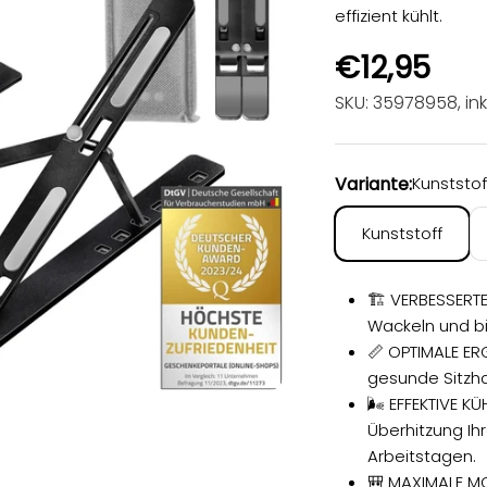
effizient kühlt.
Angebot
€12,95
SKU: 35978958
, in
Variante:
Kunststof
Kunststoff
🏗️ VERBESSERT
Wackeln und bi
📏 OPTIMALE ER
gesunde Sitzha
🌬️ EFFEKTIVE K
Überhitzung Ih
Arbeitstagen.
🎒 MAXIMALE MO