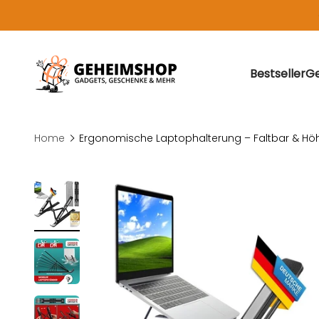
Zum Inhalt springen
Geheimshop.de: Gadgets, Geschenke und Geschenki
Bestseller
Ge
Home
Ergonomische Laptophalterung – Faltbar & Höh