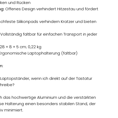
cken und Rücken
ng:
Offenes Design verhindert Hitzestau und fördert
chfeste Silikonpads verhindern Kratzer und bieten
Vollständig faltbar für einfachen Transport in jeder
28 × 8 × 5 cm; 0,22 kg
 Ergonomische Laptophalterung (faltbar)
n:
Laptopständer, wenn ich direkt auf der Tastatur
hreibe?
ch das hochwertige Aluminium und die verstärkten
se Halterung einen besonders stabilen Stand, der
v minimiert.