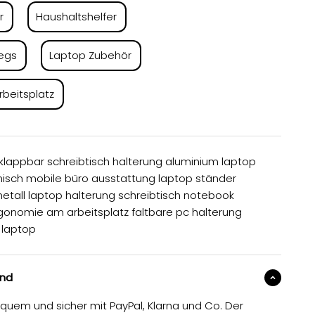
r
Haushaltshelfer
egs
Laptop Zubehör
beitsplatz
lappbar schreibtisch halterung aluminium laptop
sch mobile büro ausstattung laptop ständer
etall laptop halterung schreibtisch notebook
rgonomie am arbeitsplatz faltbare pc halterung
 laptop
and
equem und sicher mit PayPal, Klarna und Co. Der