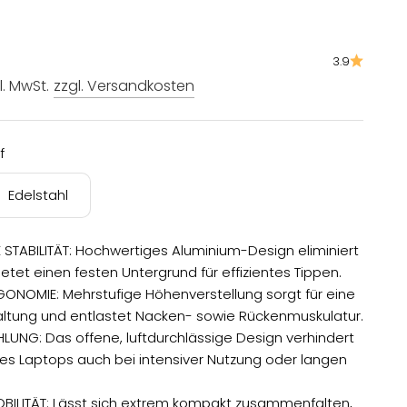
3.9
kl. MwSt.
zzgl. Versandkosten
f
Edelstahl
E STABILITÄT: Hochwertiges Aluminium-Design eliminiert
etet einen festen Untergrund für effizientes Tippen.
GONOMIE: Mehrstufige Höhenverstellung sorgt für eine
ltung und entlastet Nacken- sowie Rückenmuskulatur.
ÜHLUNG: Das offene, luftdurchlässige Design verhindert
res Laptops auch bei intensiver Nutzung oder langen
BILITÄT: Lässt sich extrem kompakt zusammenfalten,