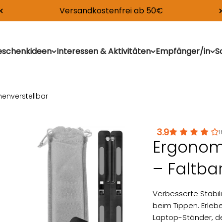
Versandkostenfrei ab 50€
deen
schenkideen
Interessen & Aktivitäten
Empfänger/in
S
enverstellbar
3.9
1
Ergonom
– Faltba
Verbesserte Stabil
beim Tippen. Erle
Laptop-Ständer, d