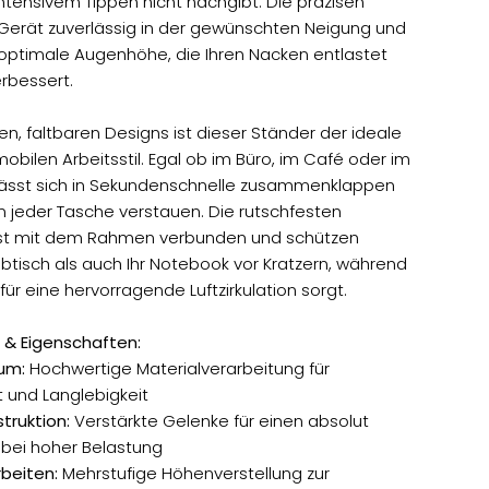
intensivem Tippen nicht nachgibt. Die präzisen
 Gerät zuverlässig in der gewünschten Neigung und
 optimale Augenhöhe, die Ihren Nacken entlastet
erbessert.
, faltbaren Designs ist dieser Ständer der ideale
 mobilen Arbeitsstil. Egal ob im Büro, im Café oder im
lässt sich in Sekundenschnelle zusammenklappen
n jeder Tasche verstauen. Die rutschfesten
fest mit dem Rahmen verbunden und schützen
ibtisch als auch Ihr Notebook vor Kratzern, während
ür eine hervorragende Luftzirkulation sorgt.
 & Eigenschaften:
um:
Hochwertige Materialverarbeitung für
t und Langlebigkeit
truktion:
Verstärkte Gelenke für einen absolut
 bei hoher Belastung
beiten:
Mehrstufige Höhenverstellung zur