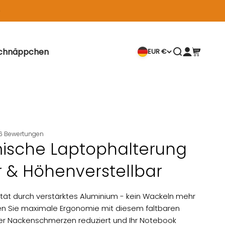
chnäppchen
Suche öffnen
EUR €
Kundenkont
Warenkor
6
Bewertungen
ische Laptophalterung
r & Höhenverstellbar
ität durch verstärktes Aluminium - kein Wackeln mehr
ben Sie maximale Ergonomie mit diesem faltbaren
er Nackenschmerzen reduziert und Ihr Notebook