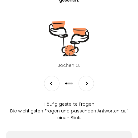
Jochen G.
Zurück
Vor
Gehe zu Element 1
Gehe zu Element 2
Gehe zu Element 3
Gehe zu Element 4
Häufig gestellte Fragen
Die wichtigsten Fragen und passenden Antworten auf
einen Blick.