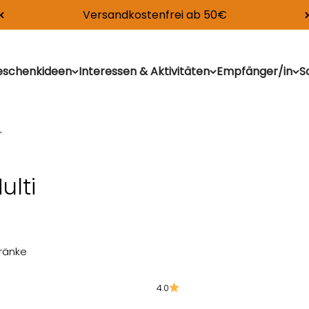
Versandkostenfrei ab 50€
deen
schenkideen
Interessen & Aktivitäten
Empfänger/in
S
r
lti
tränke
4.0