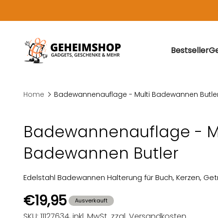
Zum Inhalt springen
Geheimshop.de: Gadgets, Geschenke und Geschenki
Bestseller
Ge
Home
Badewannenauflage - Multi Badewannen Butle
Badewannenauflage - Mu
Badewannen Butler
Edelstahl Badewannen Halterung für Buch, Kerzen, Ge
Angebot
€19,95
Ausverkauft
SKU: 11127634
, inkl. MwSt.
zzgl. Versandkosten