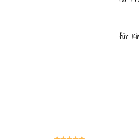
für Ki
für Haustiere