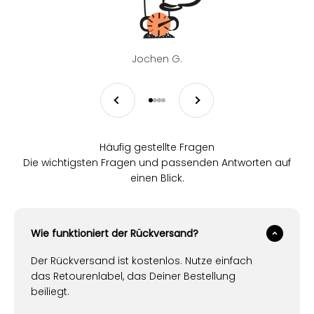
Jochen G.
Zurück
Vor
Gehe zu Element 1
Gehe zu Element 2
Gehe zu Element 3
Gehe zu Element 4
Häufig gestellte Fragen
Die wichtigsten Fragen und passenden Antworten auf
einen Blick.
Wie funktioniert der Rückversand?
Der Rückversand ist kostenlos. Nutze einfach
das Retourenlabel, das Deiner Bestellung
beiliegt.