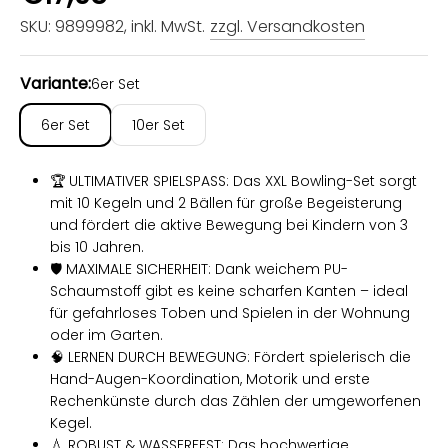
SKU: 9899982
, inkl. MwSt.
zzgl. Versandkosten
Variante:
6er Set
6er Set
10er Set
🏆 ULTIMATIVER SPIELSPASS: Das XXL Bowling-Set sorgt
mit 10 Kegeln und 2 Bällen für große Begeisterung
und fördert die aktive Bewegung bei Kindern von 3
bis 10 Jahren.
🛡️ MAXIMALE SICHERHEIT: Dank weichem PU-
Schaumstoff gibt es keine scharfen Kanten – ideal
für gefahrloses Toben und Spielen in der Wohnung
oder im Garten.
🧠 LERNEN DURCH BEWEGUNG: Fördert spielerisch die
Hand-Augen-Koordination, Motorik und erste
Rechenkünste durch das Zählen der umgeworfenen
Kegel.
💧 ROBUST & WASSERFEST: Das hochwertige,