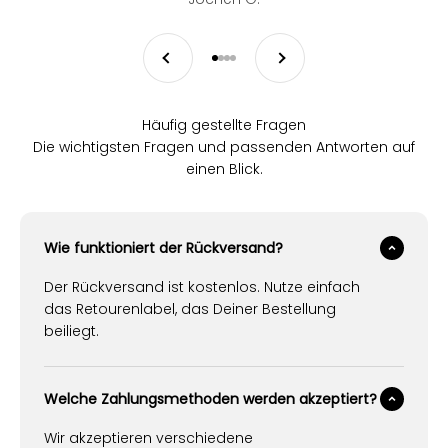
Zurück
Vor
Gehe zu Element 1
Gehe zu Element 2
Gehe zu Element 3
Gehe zu Element 4
Häufig gestellte Fragen
Die wichtigsten Fragen und passenden Antworten auf
einen Blick.
Wie funktioniert der Rückversand?
Der Rückversand ist kostenlos. Nutze einfach
das Retourenlabel, das Deiner Bestellung
beiliegt.
Welche Zahlungsmethoden werden akzeptiert?
Wir akzeptieren verschiedene