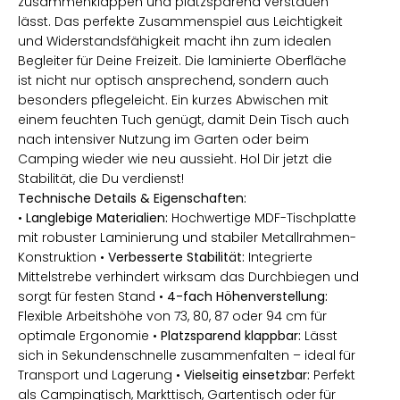
zusammenklappen und platzsparend verstauen
lässt. Das perfekte Zusammenspiel aus Leichtigkeit
und Widerstandsfähigkeit macht ihn zum idealen
Begleiter für Deine Freizeit. Die laminierte Oberfläche
ist nicht nur optisch ansprechend, sondern auch
besonders pflegeleicht. Ein kurzes Abwischen mit
einem feuchten Tuch genügt, damit Dein Tisch auch
nach intensiver Nutzung im Garten oder beim
Camping wieder wie neu aussieht. Hol Dir jetzt die
Stabilität, die Du verdienst!
Technische Details & Eigenschaften:
•
Langlebige Materialien:
Hochwertige MDF-Tischplatte
mit robuster Laminierung und stabiler Metallrahmen-
Konstruktion •
Verbesserte Stabilität:
Integrierte
Mittelstrebe verhindert wirksam das Durchbiegen und
sorgt für festen Stand •
4-fach Höhenverstellung:
Flexible Arbeitshöhe von 73, 80, 87 oder 94 cm für
optimale Ergonomie •
Platzsparend klappbar:
Lässt
sich in Sekundenschnelle zusammenfalten – ideal für
Transport und Lagerung •
Vielseitig einsetzbar:
Perfekt
als Campingtisch, Markttisch, Gartentisch oder für