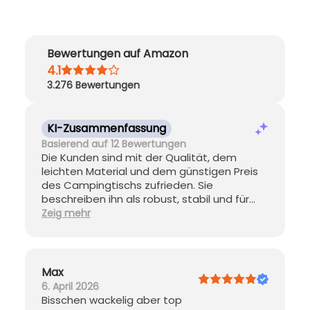
Bewertungen auf Amazon
4.1
3.276
Bewertungen
KI-Zusammenfassung
Basierend auf 12 Bewertungen
Die Kunden sind mit der Qualität, dem
leichten Material und dem günstigen Preis
des Campingtischs zufrieden. Sie
beschreiben ihn als robust, stabil und für
geringe Belastung gut geeignet. Das Preis-
Zeig mehr
Leistungs-Verhältnis wird ebenfalls gelobt.
Der Tisch lässt sich einfach auf- und
abbauen, ist praktisch und hat eine
Höhenverstellung. Einige Kunden finden ihn
Max
klappbar, während andere gemischte
6. April 2026
Meinungen zur Stabilität haben.
Bisschen wackelig aber top