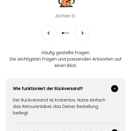
Jochen G.
Zurück
Vor
Gehe zu Element 1
Gehe zu Element 2
Gehe zu Element 3
Gehe zu Element 4
Häufig gestellte Fragen
Die wichtigsten Fragen und passenden Antworten auf
einen Blick.
Wie funktioniert der Rückversand?
Der Rückversand ist kostenlos. Nutze einfach
das Retourenlabel, das Deiner Bestellung
beiliegt.