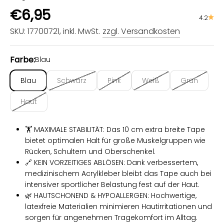
Angebot
€6,95
4.2
SKU: 17700721
, inkl. MwSt.
zzgl. Versandkosten
Farbe:
Blau
Blau
Schwarz
Pink
Weiß
Grün
Haut
🏋️ MAXIMALE STABILITÄT: Das 10 cm extra breite Tape
bietet optimalen Halt für große Muskelgruppen wie
Rücken, Schultern und Oberschenkel.
🔗 KEIN VORZEITIGES ABLÖSEN: Dank verbessertem,
medizinischem Acrylkleber bleibt das Tape auch bei
intensiver sportlicher Belastung fest auf der Haut.
🌿 HAUTSCHONEND & HYPOALLERGEN: Hochwertige,
latexfreie Materialien minimieren Hautirritationen und
sorgen für angenehmen Tragekomfort im Alltag.