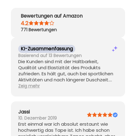
Bewertungen auf Amazon
4.2
771
Bewertungen
KI-Zusammenfassung
Basierend auf 13 Bewertungen
Die Kunden sind mit der Haltbarkeit,
Qualität und Elastizität des Produkts
zufrieden. Es hält gut, auch bei sportlichen
Aktivitäten und nach längerer Duschzeit.
Das Band wird als qualitativ hochwertig und
Zeig mehr
dehnbar beschrieben. Es bietet einen
stabilen Halt und lässt sich gut anpassen.
Das Preis-Leistungs-Verhältnis wird
ebenfalls gelobt. Einige Kunden haben
Jassi
jedoch gemischte Gefühle bezüglich der
10. Dezember 2019
Haftung und der Hautverträglichkeit.
Erst einmal war ich absolut erstaunt wie
hochwertig das Tape ist. Ich habe schon