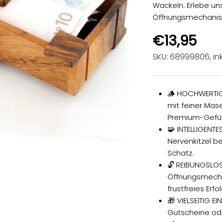
Wackeln. Erlebe u
Öffnungsmechanism
Angebot
€13,95
SKU: 68999806
, in
🪵 HOCHWERTIG
mit feiner Mas
Premium-Gefühl
🧩 INTELLIGENTE
Nervenkitzel 
Schatz.
🔓 REIBUNGSLO
Öffnungsmecha
frustfreies Erf
🎁 VIELSEITIG E
Gutscheine ode