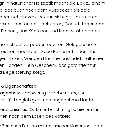
n in natürlicher Holzoptik macht die Box zu einem
ire, das auch nach dem Auspacken als edle
oder Geheimversteck für wichtige Dokumente
deine Liebsten bei Hochzeiten, Geburtstagen oder
Präsent, das Köpfchen und Kreativität erfordert.
ein stilvoll verpacken oder ein Geldgeschenk
reichen möchtest: Diese Box schützt den Inhalt
gen Blicken. Wer den Dreh herausfindet, hält einen
en Händen – ein Geschenk, das garantiert für
d Begeisterung sorgt.
 & Eigenschaften:
tagenholz:
Hochwertig verarbeitetes, FSC-
htholz für Langlebigkeit und angenehme Haptik
Mechanismus:
Optimierte Führungsschienen für
fnen nach dem Lösen des Rätsels
:
Zeitloses Design mit natürlicher Maserung, ideal