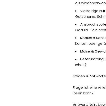
als wiederverwe
Vielseitige Nu
Gutscheine, Schm
Anspruchsvolle
Geduld – ein ech
Robuste Konstr
Kanten oder gefäh
Maße & Gewic
Lieferumfang:
Inhalt)
Fragen & Antworte
Frage:
Ist eine Anl
lösen kann?
Antwort:
Nein, bewu