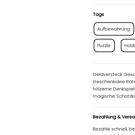
Tags
Aufbewahrung
Puzzle
Holz
Geldversteck Ges
Geschenkidee Räts
hölzerne Denkspie
magische Schatzki
Bezahlung & Vers
Bezahle schnell, b