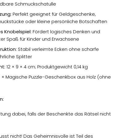
ndbare Schmuckschatulle
tzung:
Perfekt geeignet für Geldgeschenke,
uckstücke oder kleine persönliche Botschaften
s Knobelspiel:
Fördert logisches Denken und
ter Spaß für Kinder und Erwachsene
uktion:
Stabil verleimte Ecken ohne scharfe
rliche Splitter
ht:
12 × 9 × 4 cm; Produktgewicht 0,14 kg
1 × Magische Puzzle-Geschenkbox aus Holz (ohne
n:
eitung dabei, falls der Beschenkte das Rätsel nicht
sst nicht! Das Geheimnisvolle ist Teil des