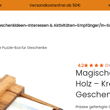
Versandkostenfrei ab 50€
deen
schenkideen
Interessen & Aktivitäten
Empfänger/in
S
 Puzzle-Box für Geschenke
4.2
Magisch
Holz – Kr
Gesche
Präzise gefertigte 