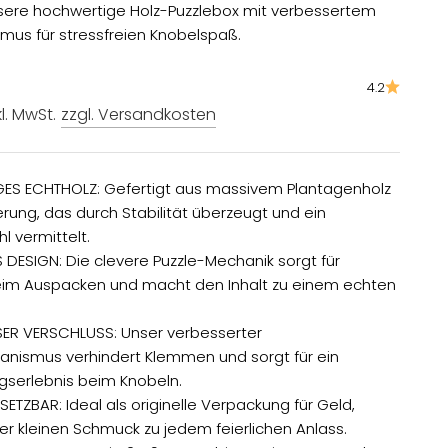
nsere hochwertige Holz-Puzzlebox mit verbessertem
us für stressfreien Knobelspaß.
4.2
kl. MwSt.
zzgl. Versandkosten
ES ECHTHOLZ: Gefertigt aus massivem Plantagenholz
erung, das durch Stabilität überzeugt und ein
 vermittelt.
S DESIGN: Die clevere Puzzle-Mechanik sorgt für
beim Auspacken und macht den Inhalt zu einem echten
SER VERSCHLUSS: Unser verbesserter
nismus verhindert Klemmen und sorgt für ein
olgserlebnis beim Knobeln.
INSETZBAR: Ideal als originelle Verpackung für Geld,
r kleinen Schmuck zu jedem feierlichen Anlass.