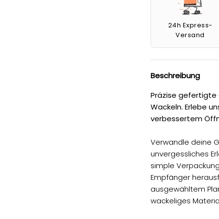
24h Express-
Versand
Beschreibung
Präzise gefertigte
Wackeln. Erlebe u
verbessertem Öffn
Verwandle deine G
unvergessliches Er
simple Verpackung –
Empfänger herausfo
ausgewähltem Plant
wackeliges Materia