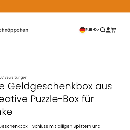
chnäppchen
Suche öffnen
EUR €
Kundenkont
Warenkor
167
Bewertungen
e Geldgeschenkbox aus
eative Puzzle-Box für
nke
Geschenkbox - Schluss mit billigen Splittern und