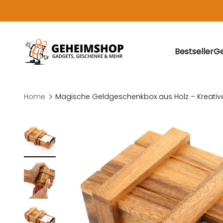
Zum Inhalt springen
Geheimshop.de: Gadgets, Geschenke und Geschenki
Bestseller
Ge
Home
Magische Geldgeschenkbox aus Holz – Kreative