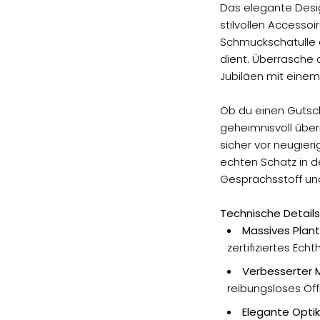
Das elegante Desig
stilvollen Accesso
Schmuckschatulle 
dient. Überrasche 
Jubiläen mit einem 
Ob du einen Gutsch
geheimnisvoll über
sicher vor neugieri
echten Schatz in d
Gesprächsstoff un
Technische Details
Massives Plan
zertifiziertes Ec
Verbesserter 
reibungsloses Öf
Elegante Optik