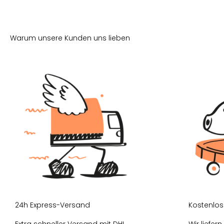
24h Express-Versand
Kostenlos
Extra schneller Versand mit DHL
Wir liefer