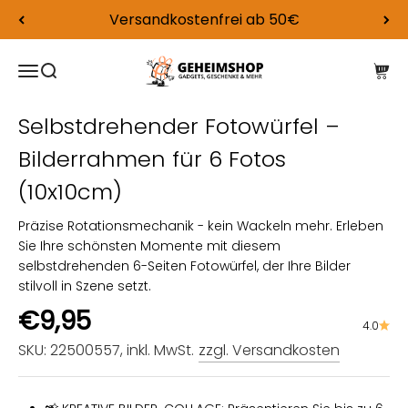
Zum Inhalt springen
Versandkostenfrei ab 50€
Geheimshop.de: Gadgets, Geschenke u
Navigationsmenü öffnen
Suche öffnen
Ware
Selbstdrehender Fotowürfel –
Bilderrahmen für 6 Fotos
(10x10cm)
Präzise Rotationsmechanik - kein Wackeln mehr. Erleben
Sie Ihre schönsten Momente mit diesem
selbstdrehenden 6-Seiten Fotowürfel, der Ihre Bilder
stilvoll in Szene setzt.
Angebot
€9,95
4.0
SKU: 22500557
, inkl. MwSt.
zzgl. Versandkosten