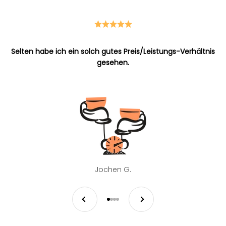
Selten habe ich ein solch gutes Preis/Leistungs-Verhältnis
gesehen.
Jochen G.
Zurück
Vor
Gehe zu Element 1
Gehe zu Element 2
Gehe zu Element 3
Gehe zu Element 4