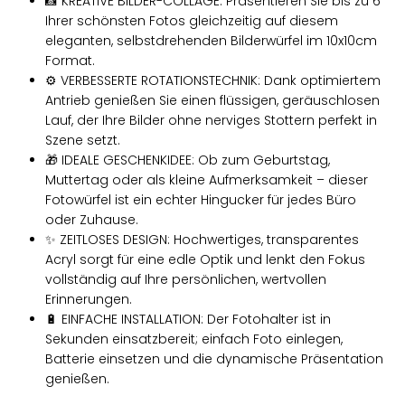
📸 KREATIVE BILDER-COLLAGE: Präsentieren Sie bis zu 6
Ihrer schönsten Fotos gleichzeitig auf diesem
eleganten, selbstdrehenden Bilderwürfel im 10x10cm
Format.
⚙️ VERBESSERTE ROTATIONSTECHNIK: Dank optimiertem
Antrieb genießen Sie einen flüssigen, geräuschlosen
Lauf, der Ihre Bilder ohne nerviges Stottern perfekt in
Szene setzt.
🎁 IDEALE GESCHENKIDEE: Ob zum Geburtstag,
Muttertag oder als kleine Aufmerksamkeit – dieser
Fotowürfel ist ein echter Hingucker für jedes Büro
oder Zuhause.
✨ ZEITLOSES DESIGN: Hochwertiges, transparentes
Acryl sorgt für eine edle Optik und lenkt den Fokus
vollständig auf Ihre persönlichen, wertvollen
Erinnerungen.
🔋 EINFACHE INSTALLATION: Der Fotohalter ist in
Sekunden einsatzbereit; einfach Foto einlegen,
Batterie einsetzen und die dynamische Präsentation
genießen.