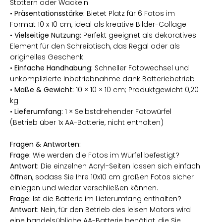
Stottern oder Wackeln
•
Präsentationsstärke:
Bietet Platz für 6 Fotos im
Format 10 x 10 cm, ideal als kreative Bilder-Collage
•
Vielseitige Nutzung:
Perfekt geeignet als dekoratives
Element für den Schreibtisch, das Regal oder als
originelles Geschenk
•
Einfache Handhabung:
Schneller Fotowechsel und
unkomplizierte Inbetriebnahme dank Batteriebetrieb
•
Maße & Gewicht:
10 × 10 × 10 cm; Produktgewicht 0,20
kg
•
Lieferumfang:
1 × Selbstdrehender Fotowürfel
(Betrieb über 1x AA-Batterie, nicht enthalten)
Fragen & Antworten:
Frage:
Wie werden die Fotos im Würfel befestigt?
Antwort:
Die einzelnen Acryl-Seiten lassen sich einfach
öffnen, sodass Sie Ihre 10x10 cm großen Fotos sicher
einlegen und wieder verschließen können.
Frage:
Ist die Batterie im Lieferumfang enthalten?
Antwort:
Nein, für den Betrieb des leisen Motors wird
eine handelsübliche AA-Batterie benötigt, die Sie